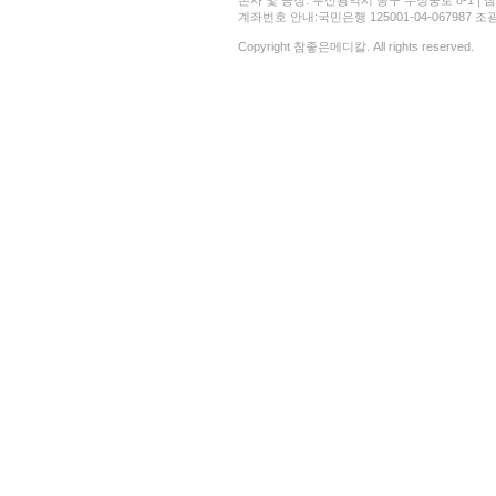
본사 및 공장: 부산광역시 동구 수정중로 8-1 | 참좋은메디
계좌번호 안내:국민은행 125001-04-067987 조광현 
Copyright 참좋은메디칼. All rights reserved.