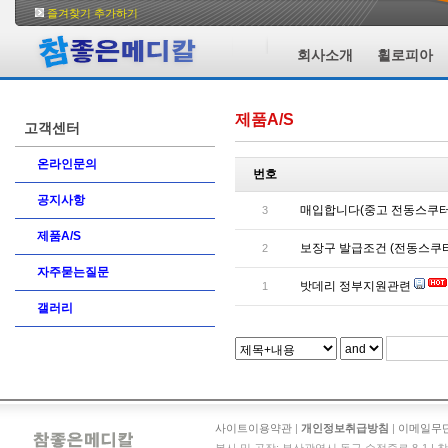
즐겨찾기 추가하기
회사소개
휠로피아
제품A/S
고객센터
온라인문의
번호
공지사항
매입합니다(중고 전동스쿠터
3
제품A/S
보장구 발급조건 (전동스쿠터
2
자주묻는질문
밧데리 정부지원관련
1
갤러리
사이트이용약관
|
개인정보취급방침
|
이메일무