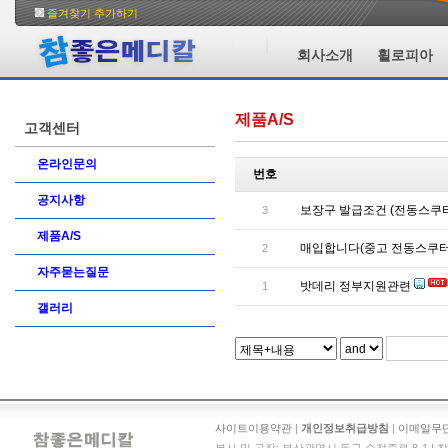
즐겨찾기 추가하기
회사소개
휠로피아
제품A/S
고객센터
온라인문의
번호
공지사항
보장구 발급조건 (전동스쿠터
3
제품A/S
매입합니다(중고 전동스쿠터
2
자주묻는질문
밧데리 정부지원관련
1
갤러리
사이트이용약관
|
개인정보취급방침
|
이메일무