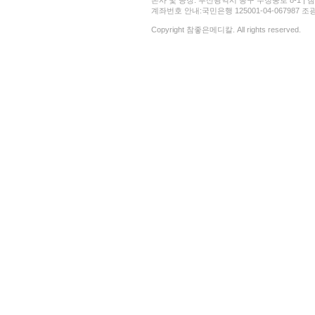
본사 및 공장: 부산광역시 동구 수정중로 8-1 | 참좋은메디
계좌번호 안내:국민은행 125001-04-067987 조광현 
Copyright 참좋은메디칼. All rights reserved.