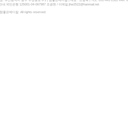
: 부산광역시 동구 수정중로 8-1 | 참좋은메디칼 | 대표 : 조형욱 | TEL: 051-441-2522 FAX: 05
:국민은행 125001-04-067987 조광현 / 이메일:jhw2522@hanmail.net
 참좋은메디칼. All rights reserved.