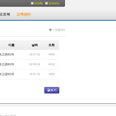
HOME
전체메뉴
오토복
고객센터
> 제품A/S
이름
날짜
조회
최고관리자
18.07.31
4459
최고관리자
18.08.16
4102
최고관리자
18.07.31
3464
글쓰기