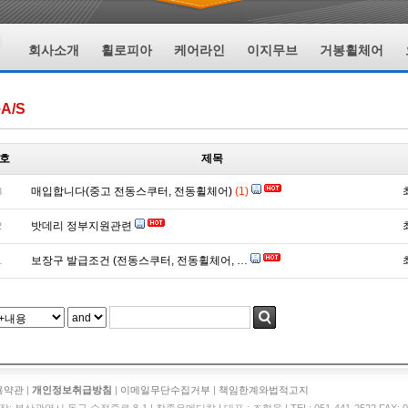
회사소개
휠로피아
케어라인
이지무브
거봉휠체어
A/S
호
제목
매입합니다(중고 전동스쿠터, 전동휠체어)
(1)
3
밧데리 정부지원관련
2
보장구 발급조건 (전동스쿠터, 전동휠체어, …
1
용약관
|
개인정보취급방침
|
이메일무단수집거부
|
책임한계와법적고지