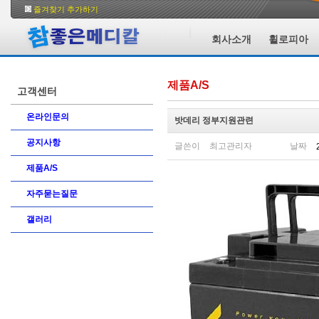
즐겨찾기 추가하기
회사소개
휠로피아
제품A/S
고객센터
온라인문의
밧데리 정부지원관련
공지사항
글쓴이
최고관리자
날짜
제품A/S
자주묻는질문
갤러리