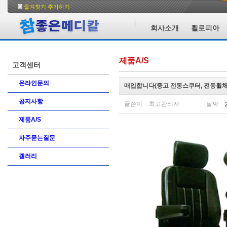
즐겨찾기 추가하기
회사소개
휠로피아
제품A/S
고객센터
온라인문의
매입합니다(중고 전동스쿠터, 전동휠체
공지사항
글쓴이
최고관리자
날짜
제품A/S
자주묻는질문
갤러리