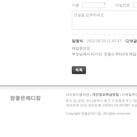
이름
비밀번호
댓글을 입력하세요.
임영식
2022.06.20 11:42:47
댓글
매입문의요
부모님께서 타시던 전동스쿠터2대 매입
목록
사이트이용약관
|
개인정보취급방침
|
이메일무
본사 및 공장: 부산광역시 동구 수정중로 8-1 | 참좋은메디
계좌번호 안내:국민은행 125001-04-067987 조광현 
Copyright 참좋은메디칼. All rights reserved.