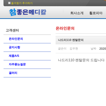
즐겨찾기 추가하기
회사소개
휠로피아
온라인문의
고객센터
온라인문의
나드리110 렌탈문의
공지사항
글쓴이
김우현
날짜
2020
제품A/S
나드리110 렌탈문의 드립니다
자주묻는질문
갤러리