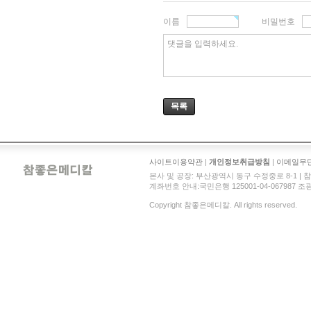
이름
비밀번호
댓글을 입력하세요.
목록
사이트이용약관
|
개인정보취급방침
|
이메일무
본사 및 공장: 부산광역시 동구 수정중로 8-1 | 참좋은메디
계좌번호 안내:국민은행 125001-04-067987 조광현 
Copyright 참좋은메디칼. All rights reserved.