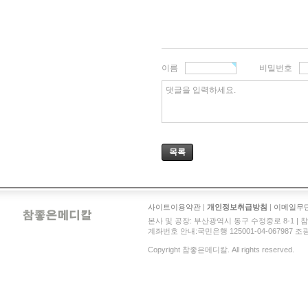
이름
비밀번호
댓글을 입력하세요.
목록
사이트이용약관
|
개인정보취급방침
|
이메일무
본사 및 공장: 부산광역시 동구 수정중로 8-1 | 참좋은메디
계좌번호 안내:국민은행 125001-04-067987 조광현 
Copyright 참좋은메디칼. All rights reserved.