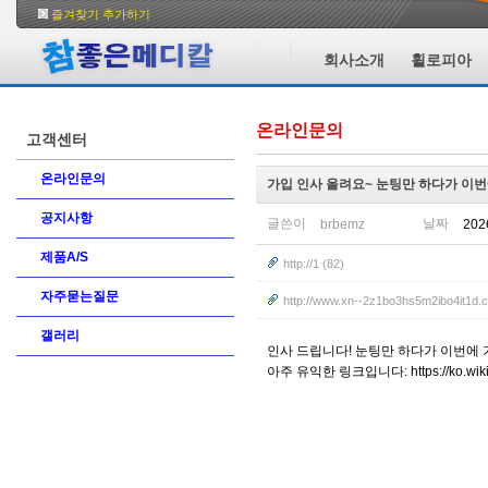
즐겨찾기 추가하기
회사소개
휠로피아
온라인문의
고객센터
온라인문의
가입 인사 올려요~ 눈팅만 하다가 이번에
공지사항
글쓴이
날짜
202
brbemz
제품A/S
http://1 (82)
자주묻는질문
http://www.xn--2z1bo3hs5m2ibo4it1d.
갤러리
인사 드립니다! 눈팅만 하다가 이번에 
아주 유익한 링크입니다: https://ko.wikip