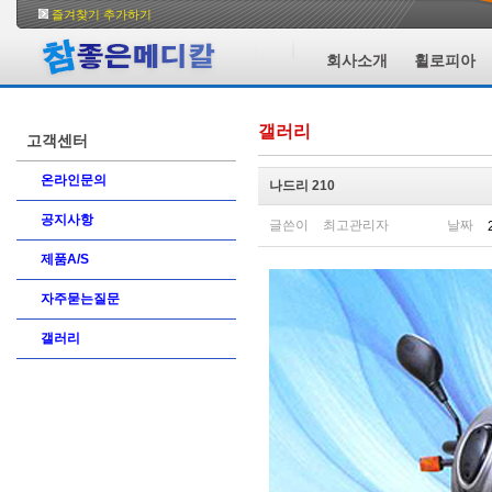
즐겨찾기 추가하기
회사소개
휠로피아
갤러리
고객센터
온라인문의
나드리 210
공지사항
글쓴이
최고관리자
날짜
제품A/S
자주묻는질문
갤러리