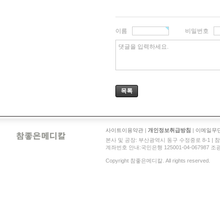
이름
비밀번호
댓글을 입력하세요.
목록
사이트이용약관
|
개인정보취급방침
|
이메일무
본사 및 공장: 부산광역시 동구 수정중로 8-1 | 참좋은메디
계좌번호 안내:국민은행 125001-04-067987 조광현 
Copyright 참좋은메디칼. All rights reserved.