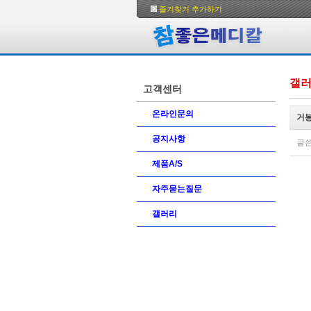
즐겨찾기 추가하기
갤
고객센터
온라인문의
거봉
공지사항
글
제품A/S
자주묻는질문
갤러리