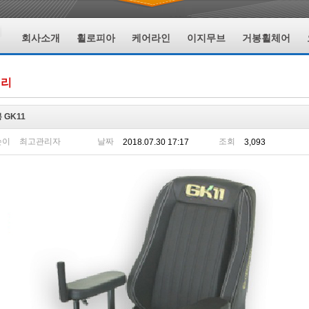
회사소개
휠로피아
케어라인
이지무브
거봉휠체어
러리
 GK11
쓴이
최고관리자
날짜
조회
2018.07.30 17:17
3,093